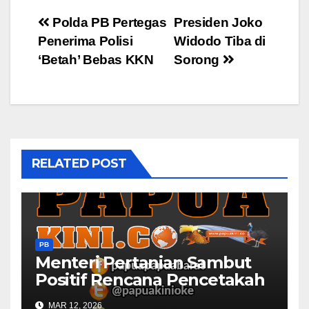
Post
Polda PB Pertegas
Presiden Joko
Penerima Polisi
Widodo Tiba di
navigation
‘Betah’ Bebas KKN
Sorong
RELATED POST
PB
Menteri Pertanian Sambut
Positif Rencana Pencetakah
Sawah dan Ladang di Papua
MAR 12, 2026