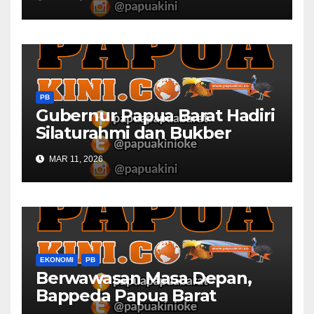
Barat
PB
Gubernur Papua Barat Hadiri
Silaturahmi dan Bukber
Bersama DPR RI dan
MAR 11, 2026
Mendagri di IPDN
EKONOMI
PB
Berwawasan Masa Depan,
Bappeda Papua Barat
Konsultasi Publik RKPD 2027