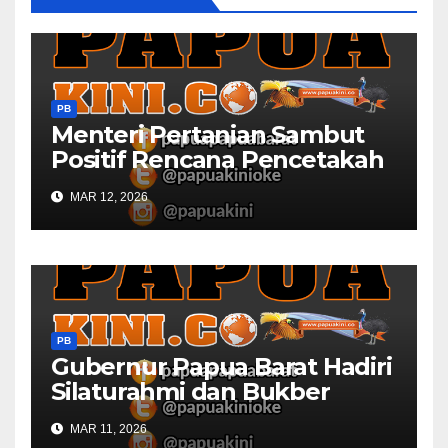
PB
Menteri Pertanian Sambut
Positif Rencana Pencetakah
Sawah dan Ladang di Papua
MAR 12, 2026
Barat
PB
Gubernur Papua Barat Hadiri
Silaturahmi dan Bukber
Bersama DPR RI dan
MAR 11, 2026
Mendagri di IPDN