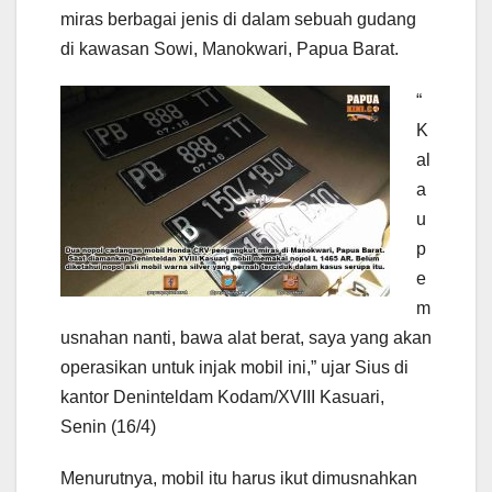
miras berbagai jenis di dalam sebuah gudang
di kawasan Sowi, Manokwari, Papua Barat.
“
K
al
a
u
p
e
m
usnahan nanti, bawa alat berat, saya yang akan
operasikan untuk injak mobil ini,” ujar Sius di
kantor Deninteldam Kodam/XVIII Kasuari,
Senin (16/4)
Menurutnya, mobil itu harus ikut dimusnahkan