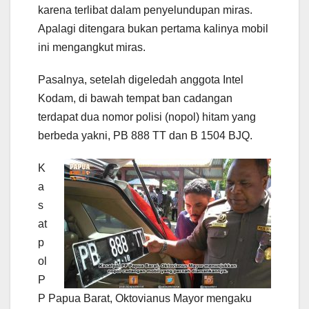
karena terlibat dalam penyelundupan miras.
Apalagi ditengara bukan pertama kalinya mobil
ini mengangkut miras.
Pasalnya, setelah digeledah anggota Intel
Kodam, di bawah tempat ban cadangan
terdapat dua nomor polisi (nopol) hitam yang
berbeda yakni, PB 888 TT dan B 1504 BJQ.
K
a
s
at
p
ol
P
P Papua Barat, Oktovianus Mayor mengaku