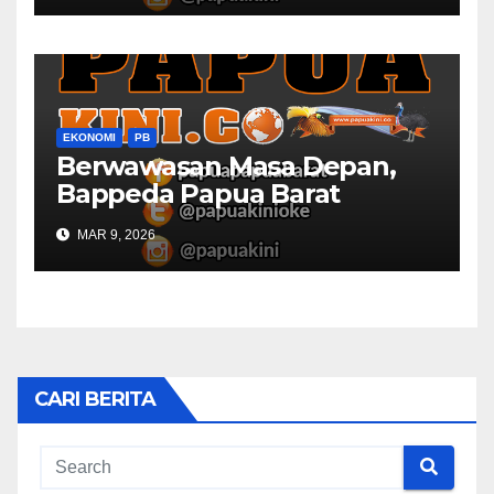
EKONOMI
PB
Berwawasan Masa Depan,
Bappeda Papua Barat
Konsultasi Publik RKPD 2027
MAR 9, 2026
CARI BERITA