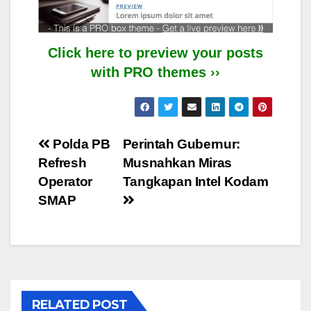
Click here to preview your posts
with PRO themes ››
Post
Polda PB
Perintah Gubernur:
Refresh
Musnahkan Miras
navigation
Operator
Tangkapan Intel Kodam
SMAP
RELATED POST