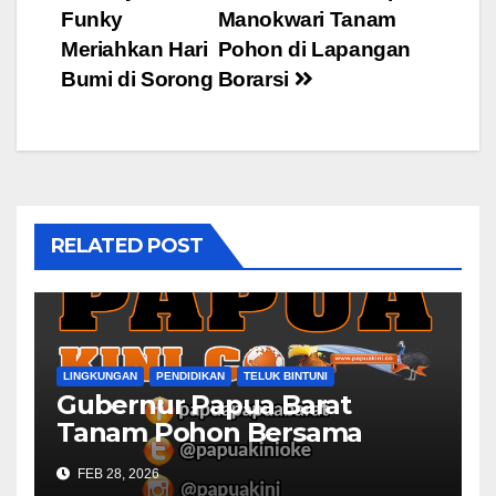
Funky
Manokwari Tanam
navigation
Meriahkan Hari
Pohon di Lapangan
Bumi di Sorong
Borarsi
RELATED POST
LINGKUNGAN
PENDIDIKAN
TELUK BINTUNI
Gubernur Papua Barat
Tanam Pohon Bersama
Civitas Academica
FEB 28, 2026
Universitas Muhammadiyah