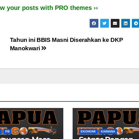
iew your posts with PRO themes ››
Tahun ini BBIS Masni Diserahkan ke DKP
Manokwari
PB
EKONOMI
KAIMANA