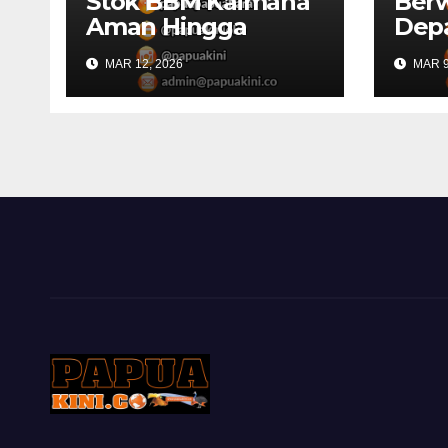
Stok BBM Kaimana
Ber
Aman Hingga
Dep
Lebaran
Papu
MAR 12, 2026
MAR 9
Kons
RKP