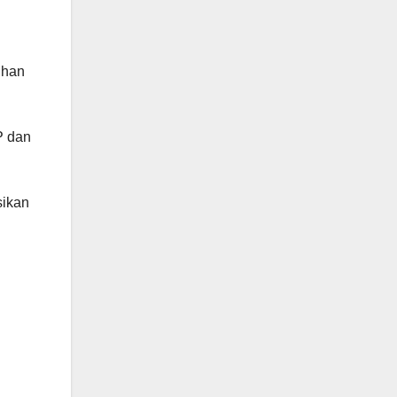
tihan
P dan
sikan