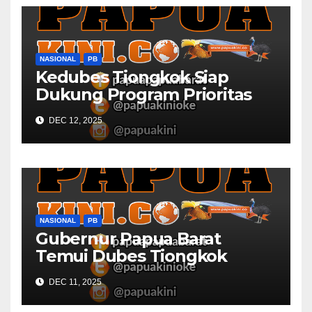
NASIONAL
PB
Kedubes Tiongkok Siap
Dukung Program Prioritas
Papua Barat
DEC 12, 2025
NASIONAL
PB
Gubernur Papua Barat
Temui Dubes Tiongkok
Bahas Potensi Investasi
DEC 11, 2025