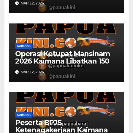
MAR 12, 2026
KAIMANA
Operasi Ketupat Mansinam
2026 Kaimana Libatkan 150
Personil Gabungan
MAR 12, 2026
KAIMANA
Peserta BPJS
Ketenagakerjaan Kaimana