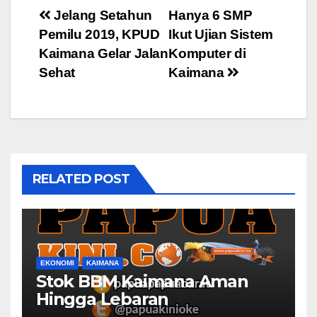
Post
Jelang Setahun
Hanya 6 SMP
Pemilu 2019, KPUD
Ikut Ujian Sistem
navigation
Kaimana Gelar Jalan
Komputer di
Sehat
Kaimana
RELATED POST
EKONOMI
KAIMANA
Stok BBM Kaimana Aman
Hingga Lebaran