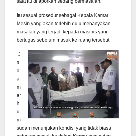
saat itu dilaporkan sedang bermasalah.
Itu sesuai prosedur sebagai Kepala Kamar
Mesin yang akan terlebih dulu menanyakan
masalah yang terjadi kepada masinis yang
bertugas sebelum masuk ke ruang tersebut.
“J
a
di
al
m
ar
h
u
m
sudah menunjukan kondisi yang tidak biasa