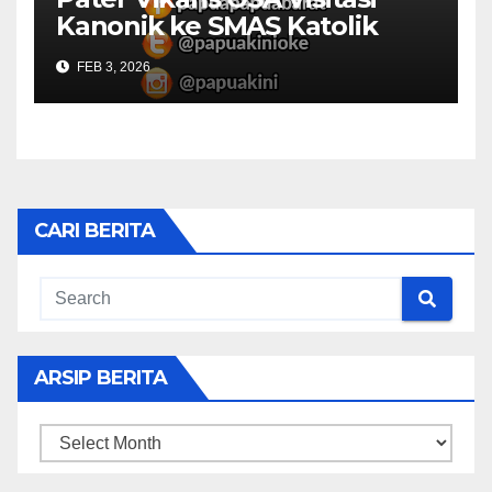
Kanonik ke SMAS Katolik
Villanova Manokwari
FEB 3, 2026
CARI BERITA
ARSIP BERITA
ARSIP
BERITA