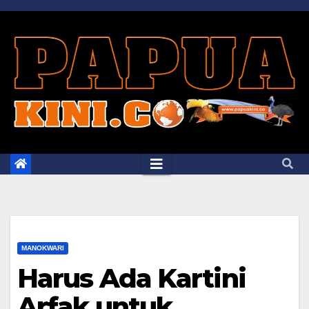
Skip
to
content
MANOKWARI
Harus Ada Kartini
Arfak untuk