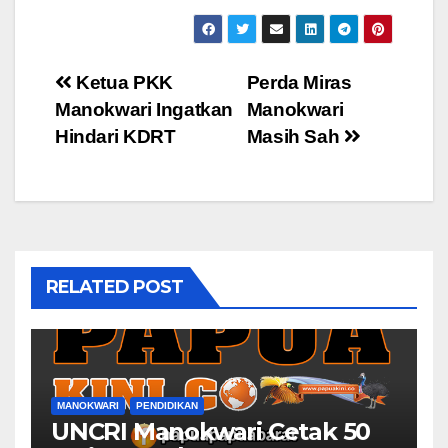
Post
Ketua PKK
Perda Miras
Manokwari Ingatkan
Manokwari
navigation
Hindari KDRT
Masih Sah
RELATED POST
MANOKWARI
PENDIDIKAN
UNCRI Manokwari Cetak 50