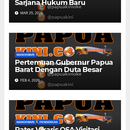
Sarjana Hukum Baru
MAR 25, 2026
MANOKWARI
Pertemuan Gubernur Papua
Barat Dengan Duta Besar
Inggris Berbuah Manis
FEB 4, 2026
MANOKWARI
PENDIDIKAN
Pater Vikaris OSA Visitasi