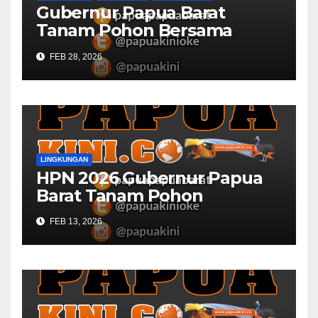
Gubernur Papua Barat
Tanam Pohon Bersama
Civitas Academica
FEB 28, 2026
Universitas Muhammadiyah
LINGKUNGAN
HPN 2026 Gubernur Papua
Barat Tanam Pohon
FEB 13, 2026