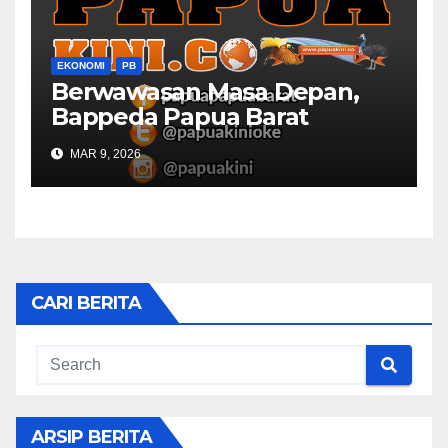
EKONOMI
PB
Berwawasan Masa Depan,
Bappeda Papua Barat
Konsultasi Publik RKPD 2027
MAR 9, 2026
CARI BERITA
ARSIP BERITA