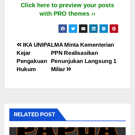
Click here to preview your posts
with PRO themes ››
Post
IKA UNIPA
LMA Minta Kementerian
Kejar
PPN Realisasikan
navigation
Pengakuan
Penunjukan Langsung 1
Hukum
Miliar
RELATED POST