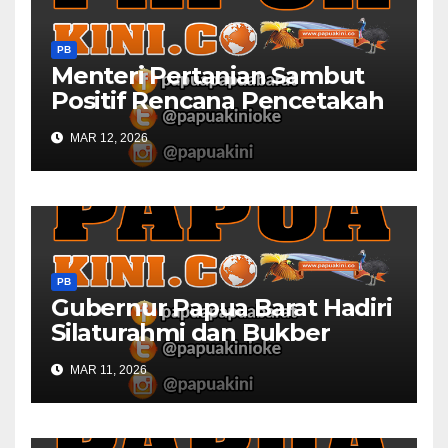
PB
Menteri Pertanian Sambut
Positif Rencana Pencetakah
Sawah dan Ladang di Papua
MAR 12, 2026
Barat
PB
Gubernur Papua Barat Hadiri
Silaturahmi dan Bukber
Bersama DPR RI dan
MAR 11, 2026
Mendagri di IPDN