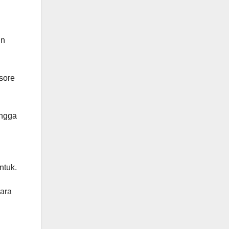
un
sore
ingga
ntuk.
ara