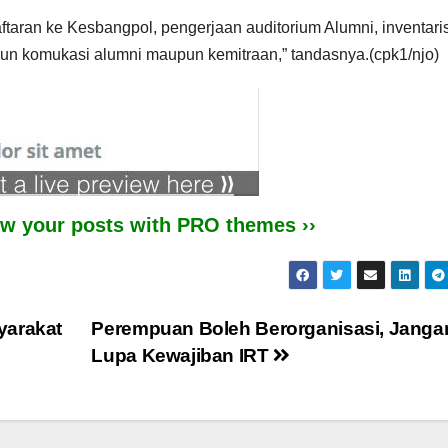
aftaran ke Kesbangpol, pengerjaan auditorium Alumni, inventari
un komukasi alumni maupun kemitraan,” tandasnya.(cpk1/njo)
iew your posts with PRO themes ››
yarakat
Perempuan Boleh Berorganisasi, Janga
Lupa Kewajiban IRT