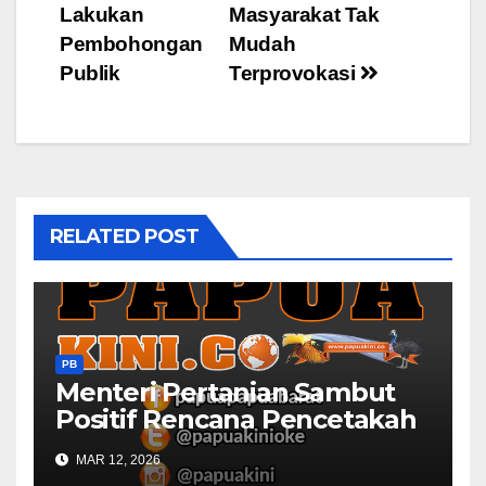
navigation
Lakukan
Masyarakat Tak
Pembohongan
Mudah
Publik
Terprovokasi
RELATED POST
PB
Menteri Pertanian Sambut
Positif Rencana Pencetakah
Sawah dan Ladang di Papua
MAR 12, 2026
Barat