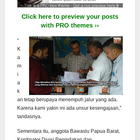
Click here to preview your posts
with PRO themes ››
“
K
a
m
i
a
k
an tetap berupaya menempuh jalur yang ada.
Karena kami yakin ini ada unsur kesengajaan,”
tandasnya.
Sementara itu, anggota Bawaslu Papua Barat,
Kordinator Divisi Penindakan dan