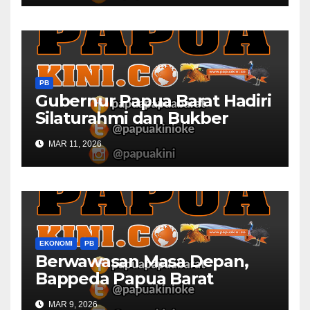
PB
Gubernur Papua Barat Hadiri
Silaturahmi dan Bukber
Bersama DPR RI dan
MAR 11, 2026
Mendagri di IPDN
EKONOMI
PB
Berwawasan Masa Depan,
Bappeda Papua Barat
Konsultasi Publik RKPD 2027
MAR 9, 2026