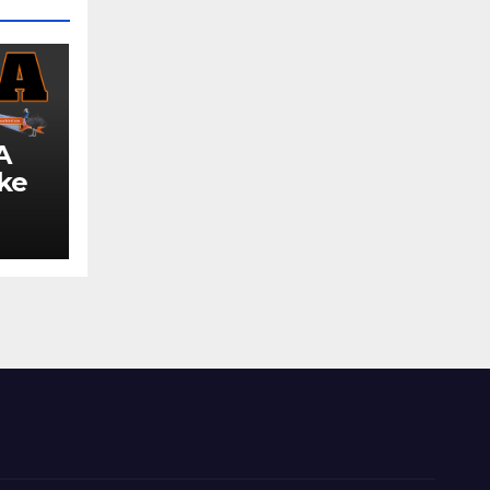
A
 ke