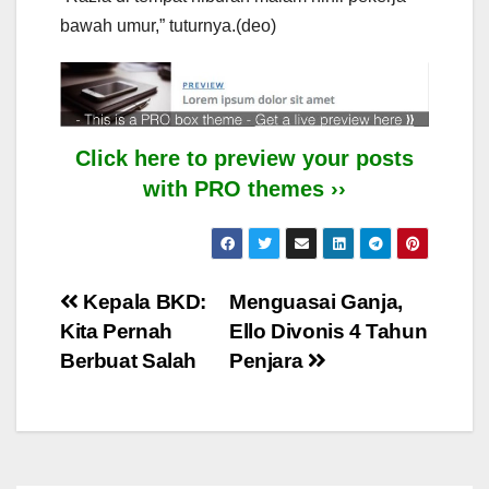
bawah umur,” tuturnya.(deo)
Click here to preview your posts
with PRO themes ››
Post
Kepala BKD:
Menguasai Ganja,
Kita Pernah
Ello Divonis 4 Tahun
navigation
Berbuat Salah
Penjara