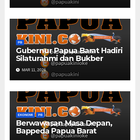
Barat
PB
Gubernur Papua Barat Hadiri
Silaturahmi dan Bukber
Bersama DPR RI dan
MAR 11, 2026
Mendagri di IPDN
EKONOMI
PB
Berwawasan Masa Depan,
Bappeda Papua Barat
Konsultasi Publik RKPD 2027