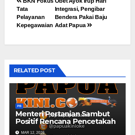
Post
BKN Fokus
Obet Ayok Irup Hari
Tata
Integrasi, Pengibar
navigation
Pelayanan
Bendera Pakai Baju
Kepegawaian
Adat Papua
RELATED POST
PB
Menteri Pertanian Sambut
Positif Rencana Pencetakah
Sawah dan Ladang di Papua
MAR 12, 2026