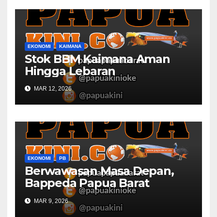
EKONOMI
KAIMANA
Stok BBM Kaimana Aman
Hingga Lebaran
MAR 12, 2026
EKONOMI
PB
Berwawasan Masa Depan,
Bappeda Papua Barat
Konsultasi Publik RKPD 2027
MAR 9, 2026