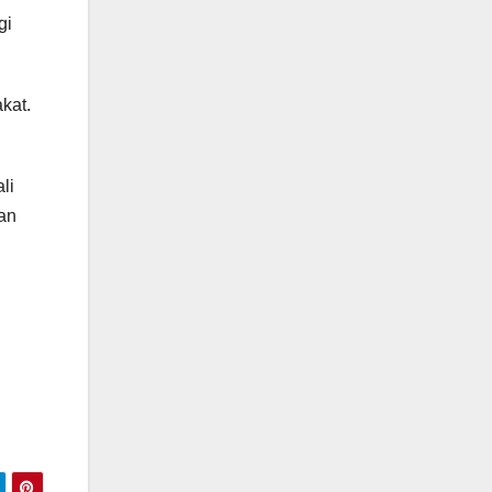
gi
kat.
li
kan