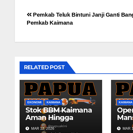
Post
Pemkab Teluk Bintuni Janji Ganti Ba
Pemkab Kaimana
navigation
RELATED POST
EKONOMI
KAIMANA
KAIMANA
Stok BBM Kaimana
Oper
Aman Hingga
Man
Lebaran
Kaim
MAR 12, 2026
MAR 1
150 