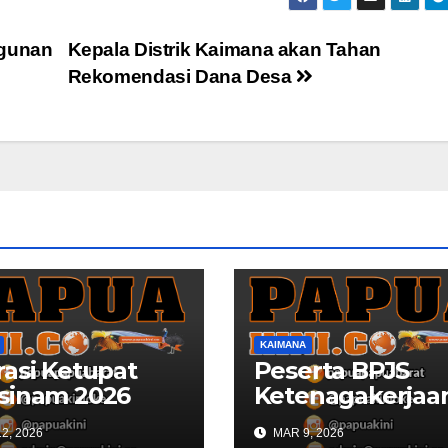
ngunan
Kepala Distrik Kaimana akan Tahan
Rekomendasi Dana Desa
KAIMANA
asi Ketupat
Peserta BPJS
sinam 2026
Ketenagakerjaa
ana Libatkan
Kaimana Berkur
2, 2026
MAR 9, 2026
Personil
53 Persen di 202