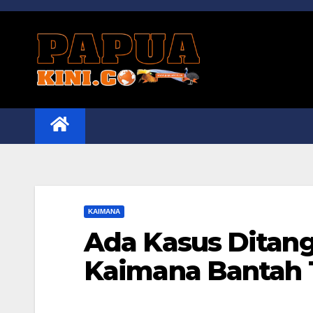
Skip
to
content
KAIMANA
Ada Kasus Ditang
Kaimana Bantah 