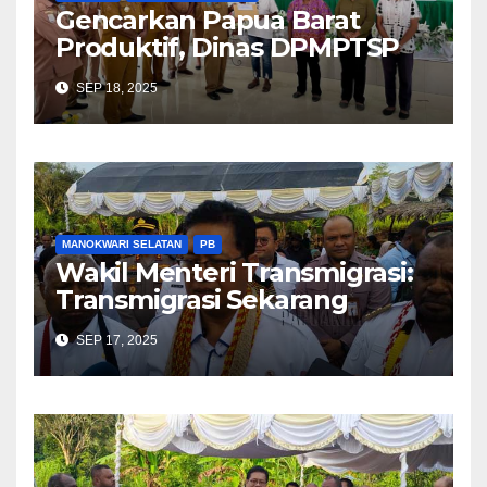
Gencarkan Papua Barat
Produktif, Dinas DPMPTSP
Sosialiasi Perizinan Berusaha
SEP 18, 2025
Berbasis Risiko dan NIB
MANOKWARI SELATAN
PB
Wakil Menteri Transmigrasi:
Transmigrasi Sekarang
Tergantung Permintaan
SEP 17, 2025
Pemerintah Daerah