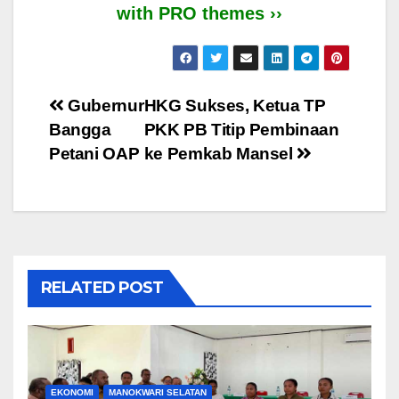
with PRO themes ››
Post
Gubernur
HKG Sukses, Ketua TP
Bangga
PKK PB Titip Pembinaan
navigation
Petani OAP
ke Pemkab Mansel
RELATED POST
EKONOMI
MANOKWARI SELATAN