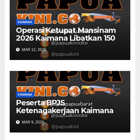
KAIMANA
Operasi Ketupat Mansinam
2026 Kaimana Libatkan 150
Personil Gabungan
MAR 12, 2026
KAIMANA
Peserta BPJS
Ketenagakerjaan Kaimana
Berkurang 53 Persen di 2026
MAR 9, 2026