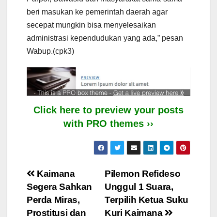
beri masukan ke pemerintah daerah agar
secepat mungkin bisa menyelesaikan
administrasi kependudukan yang ada,” pesan
Wabup.(cpk3)
Click here to preview your posts
with PRO themes ››
Post
Kaimana
Pilemon Refideso
Segera Sahkan
Unggul 1 Suara,
navigation
Perda Miras,
Terpilih Ketua Suku
Prostitusi dan
Kuri Kaimana