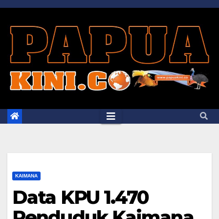
Skip
to
content
KAIMANA
Data KPU 1.470
Penduduk Kaimana