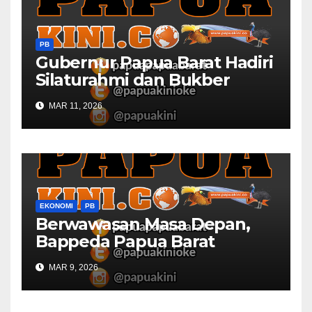
PB
Gubernur Papua Barat Hadiri
Silaturahmi dan Bukber
Bersama DPR RI dan
MAR 11, 2026
Mendagri di IPDN
EKONOMI
PB
Berwawasan Masa Depan,
Bappeda Papua Barat
Konsultasi Publik RKPD 2027
MAR 9, 2026