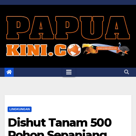
Skip
to
content
LINGKUNGAN
Dishut Tanam 500
Pohon Sepanjang