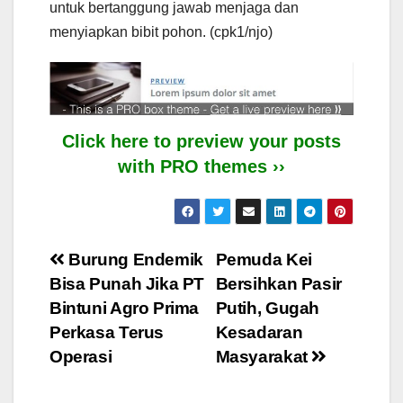
untuk bertanggung jawab menjaga dan
menyiapkan bibit pohon. (cpk1/njo)
Click here to preview your posts
with PRO themes ››
Post
Burung Endemik
Pemuda Kei
Bisa Punah Jika PT
Bersihkan Pasir
navigation
Bintuni Agro Prima
Putih, Gugah
Perkasa Terus
Kesadaran
Operasi
Masyarakat