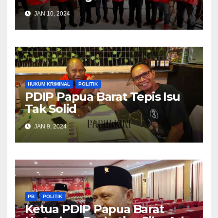
Komunikasi Dengan
JAN 10, 2024
Masyarakat
HUKUM KRIMINAL
POLITIK
PDIP Papua Barat Tepis Isu
Tak Solid
JAN 9, 2024
PB
POLITIK
Ketua PDIP Papua Barat