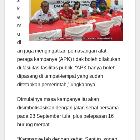
s
k
e
m
u
di
an juga mengingatkan pemasangan alat
peraga kampanye (APK) tidak boleh dilakukan
di fasilitas-fasilitas publik. “APK hanya boleh
dipasang di tempat-tempat yang sudah
ditetapkan pemerintah,” ungkapnya.
Dimulainya masa kampanye itu akan
disimbolisasikan dengan jalan sehat bersama
pada 23 September tula, plus pelepasan 16
burung merpati.
“Kampanye lah dengan sehat. Santun, sopan,