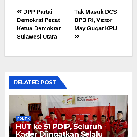
Post
DPP Partai
Tak Masuk DCS
Demokrat Pecat
DPD RI, Victor
navigation
Ketua Demokrat
May Gugat KPU
Sulawesi Utara
RELATED POST
POLITIK
HUT ke 51 PDIP, Seluruh
Kader Diingatkan Selalu