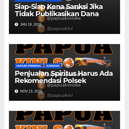
Siap-Siap Kena Sanksi Jika
Tidak Publikasikan Dana
Desa
JAN 19, 2026
HUKUM KRIMINAL
KAIMANA
Penjualan Spiritus Harus Ada
Rekomendasi Polsek
Kaimana
NOV 13, 2025