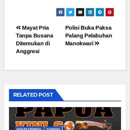
Post
Mayat Pria
Polisi Buka Paksa
Tanpa Busana
Palang Pelabuhan
navigation
Ditemukan di
Manokwari
Anggresi
RELATED POST
HUKUM KRIMINAL
KAIMANA