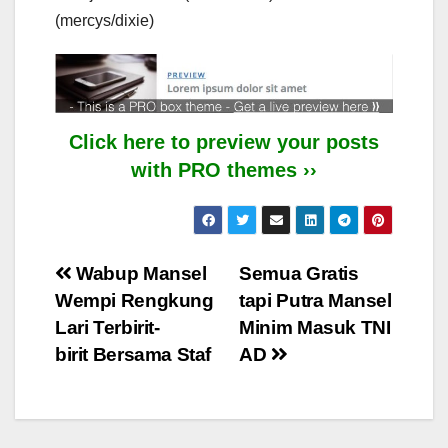
(mercys/dixie)
Click here to preview your posts
with PRO themes ››
Post
Wabup Mansel
Semua Gratis
Wempi Rengkung
tapi Putra Mansel
navigation
Lari Terbirit-
Minim Masuk TNI
birit Bersama Staf
AD