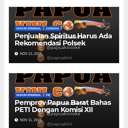
HUKUM KRIMINAL
KAIMANA
Penjualan Spiritus Harus Ada
Rekomendasi Polsek
Kaimana
NOV 13, 2025
HUKUM KRIMINAL
PB
Pemprov Papua Barat Bahas
PETI Dengan Komisi XII
NOV 11, 2025