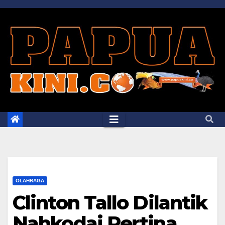
Skip
to
content
OLAHRAGA
Clinton Tallo Dilantik
Nahkodai Pertina