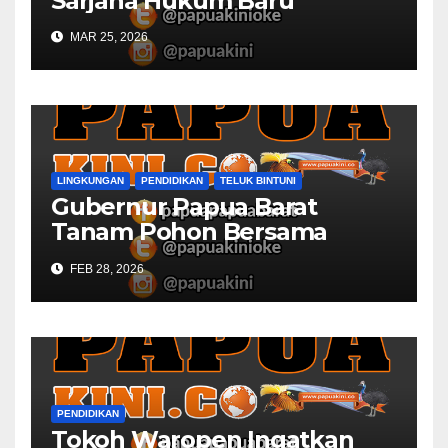
Sarjana Hukum Baru
MAR 25, 2026
LINGKUNGAN
PENDIDIKAN
TELUK BINTUNI
Gubernur Papua Barat
Tanam Pohon Bersama
Civitas Academica
FEB 28, 2026
Universitas Muhammadiyah
PENDIDIKAN
Tokoh Waropen Ingatkan