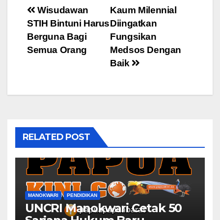
Post
Wisudawan
Kaum Milennial
STIH Bintuni Harus
Diingatkan
navigation
Berguna Bagi
Fungsikan
Semua Orang
Medsos Dengan
Baik
RELATED POST
MANOKWARI
PENDIDIKAN
UNCRI Manokwari Cetak 50