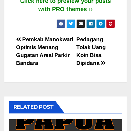
Click here to preview your posts
with PRO themes ››
Post
Pemkab Manokwari
Pedagang
Optimis Menang
Tolak Uang
navigation
Gugatan Areal Parkir
Koin Bisa
Bandara
Dipidana
RELATED POST