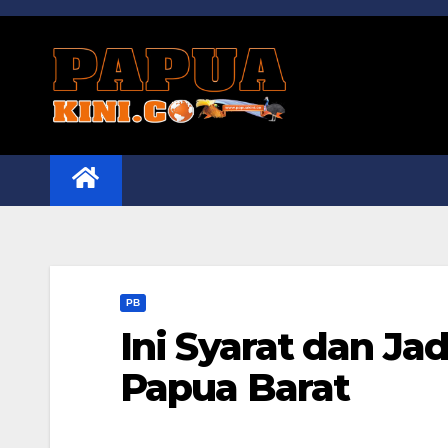
Skip
to
content
PB
Ini Syarat dan J
Papua Barat