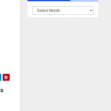
ARSIP
BERITA
NS