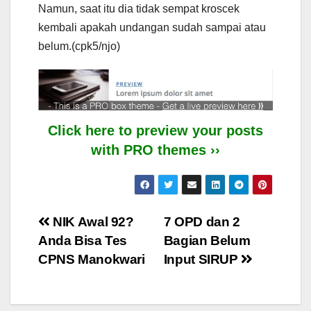
Namun, saat itu dia tidak sempat kroscek
kembali apakah undangan sudah sampai atau
belum.(cpk5/njo)
Click here to preview your posts
with PRO themes ››
Post
NIK Awal 92?
7 OPD dan 2
Anda Bisa Tes
Bagian Belum
navigation
CPNS Manokwari
Input SIRUP