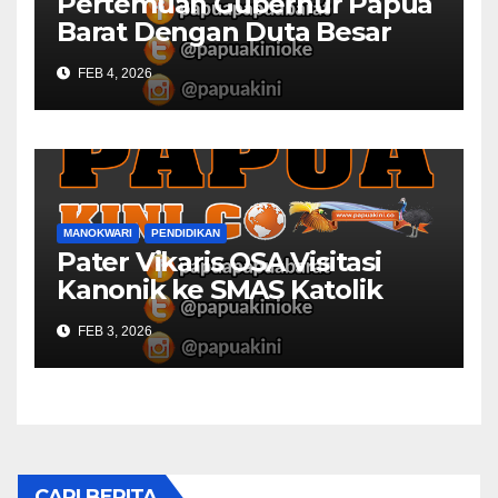
Pertemuan Gubernur Papua
Barat Dengan Duta Besar
Inggris Berbuah Manis
FEB 4, 2026
MANOKWARI
PENDIDIKAN
Pater Vikaris OSA Visitasi
Kanonik ke SMAS Katolik
Villanova Manokwari
FEB 3, 2026
CARI BERITA