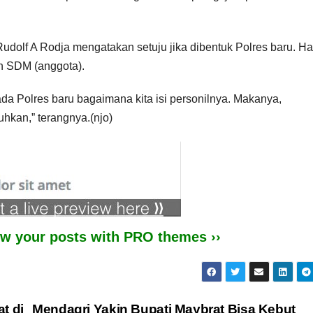
Rudolf A Rodja mengatakan setuju jika dibentuk Polres baru. H
ah SDM (anggota).
da Polres baru bagaimana kita isi personilnya. Makanya,
hkan,” terangnya.(njo)
iew your posts with PRO themes ››
t di
Mendagri Yakin Bupati Maybrat Bisa Kebut