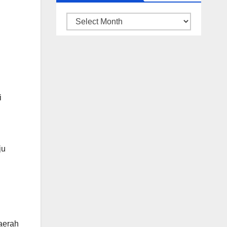
ARSIP
BERITA
i
ju
daerah