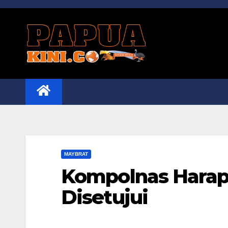
Skip
to
content
MAYBRAT
Kompolnas Harap 
Disetujui