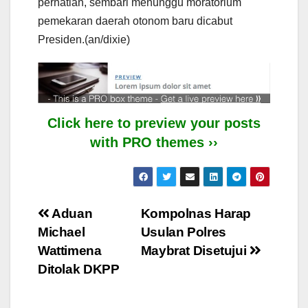
perhatian, sembari menunggu moratorium
pemekaran daerah otonom baru dicabut
Presiden.(an/dixie)
Click here to preview your posts
with PRO themes ››
Post
Aduan
Kompolnas Harap
Michael
Usulan Polres
navigation
Wattimena
Maybrat Disetujui
Ditolak DKPP