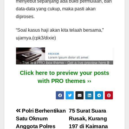
menyebut sepanjang ada bukti permulaan, dan
data-data yang cukup, maka pasti akan
diproses.
“Soal kasus haji akan kita telaah bersama,”
ujarnya.(cpk3/dixie)
Click here to preview your posts
with PRO themes ››
Post
Polri Berhentikan
75 Surat Suara
Satu Oknum
Rusak, Kurang
navigation
Anggota Polres
197 di Kaimana