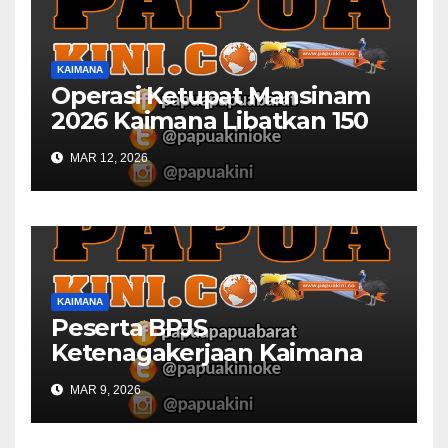
KAIMANA
Operasi Ketupat Mansinam
2026 Kaimana Libatkan 150
Personil Gabungan
MAR 12, 2026
KAIMANA
Peserta BPJS
Ketenagakerjaan Kaimana
Berkurang 53 Persen di 2026
MAR 9, 2026