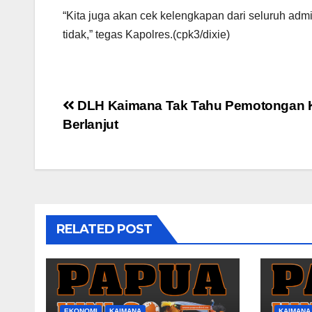
“Kita juga akan cek kelengkapan dari seluruh adm
tidak,” tegas Kapolres.(cpk3/dixie)
Post
DLH Kaimana Tak Tahu Pemotongan K
Berlanjut
navigation
RELATED POST
EKONOMI
KAIMANA
KAIMANA