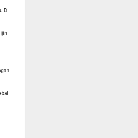
. Di
.
ijin
ngan
ebal