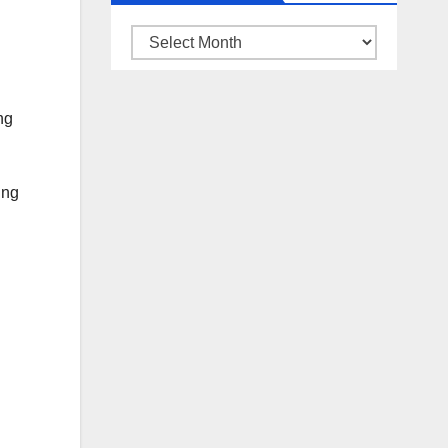
ARSIP
BERITA
ng
ung