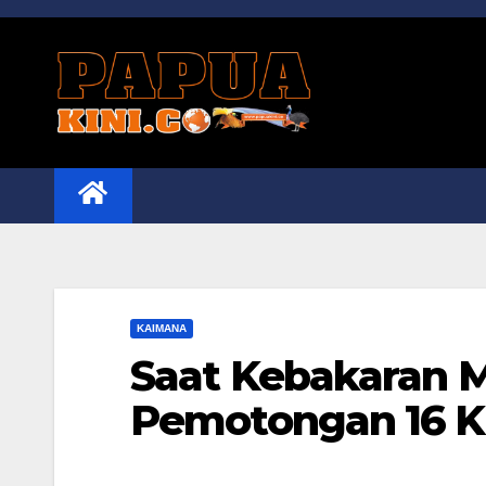
Skip
to
content
KAIMANA
Saat Kebakaran M
Pemotongan 16 Ka