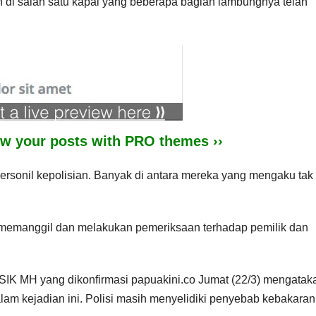
n di salah satu kapal yang beberapa bagian lambungnya telah
iew your posts with PRO themes ››
rsonil kepolisian. Banyak di antara mereka yang mengaku tak 
g memanggil dan melakukan pemeriksaan terhadap pemilik dan
K MH yang dikonfirmasi papuakini.co Jumat (22/3) mengatak
am kejadian ini. Polisi masih menyelidiki penyebab kebakaran