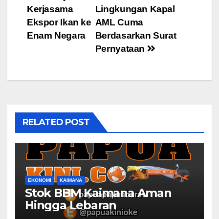
navigation
Kerjasama
Lingkungan Kapal
Ekspor Ikan ke
AML Cuma
Enam Negara
Berdasarkan Surat
Pernyataan
RELATED POST
EKONOMI
KAIMANA
Stok BBM Kaimana Aman
Hingga Lebaran