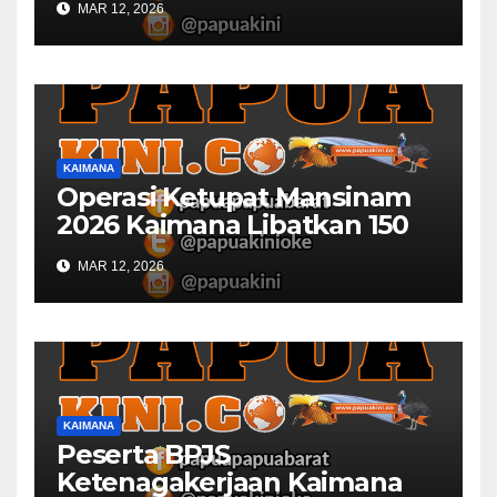
MAR 12, 2026
KAIMANA
Operasi Ketupat Mansinam
2026 Kaimana Libatkan 150
Personil Gabungan
MAR 12, 2026
KAIMANA
Peserta BPJS
Ketenagakerjaan Kaimana