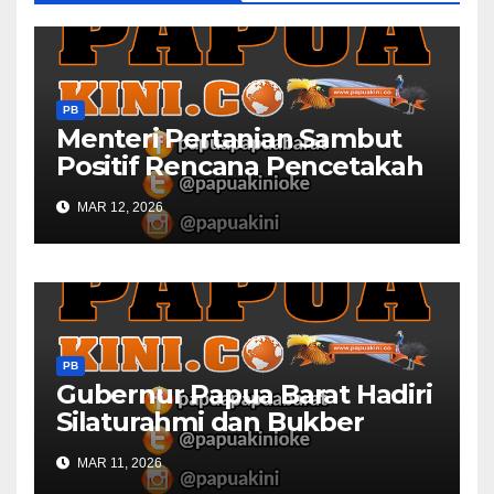
PB
Menteri Pertanian Sambut
Positif Rencana Pencetakah
Sawah dan Ladang di Papua
MAR 12, 2026
Barat
PB
Gubernur Papua Barat Hadiri
Silaturahmi dan Bukber
Bersama DPR RI dan
MAR 11, 2026
Mendagri di IPDN