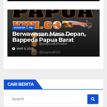
EKONOMI
PB
Berwawasan Masa Depan,
Bappeda Papua Barat
Konsultasi Publik RKPD 2027
MAR 9, 2026
CARI BERITA