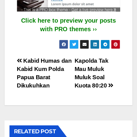
Click here to preview your posts
with PRO themes ››
Post
Kabid Humas dan
Kapolda Tak
Kabid Kum Polda
Mau Muluk
navigation
Papua Barat
Muluk Soal
Dikukuhkan
Kuota 80:20
RELATED POST