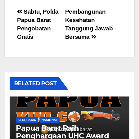
Post
Sabtu, Polda
Pembangunan
Papua Barat
Kesehatan
navigation
Pengobatan
Tanggung Jawab
Gratis
Bersama
RELATED POST
KESEHATAN
NASIONAL
Papua Barat Raih
Penghargaan UHC Award