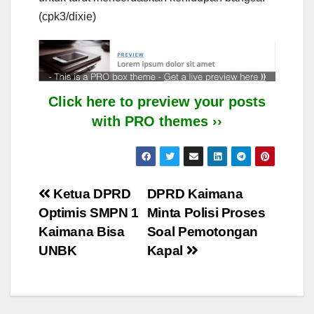
(cpk3/dixie)
Click here to preview your posts
with PRO themes ››
Post
Ketua DPRD
DPRD Kaimana
Optimis SMPN 1
Minta Polisi Proses
navigation
Kaimana Bisa
Soal Pemotongan
UNBK
Kapal