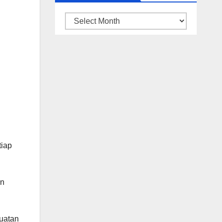
ARSIP
BERITA
tiap
an
guatan