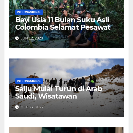
INTERNASIONAL
Bayi Usia 11 Bulan Suku Asli
Colombia Selamat Pesawat
Jatuh, 40 Hari Tersesat di
JUN 12, 2023
Hutan Amazon
INTERNASIONAL
Salju Mulai Turun di Arab
Saudi, Wisatawan
Berbondong Datang
DEC 27, 2022