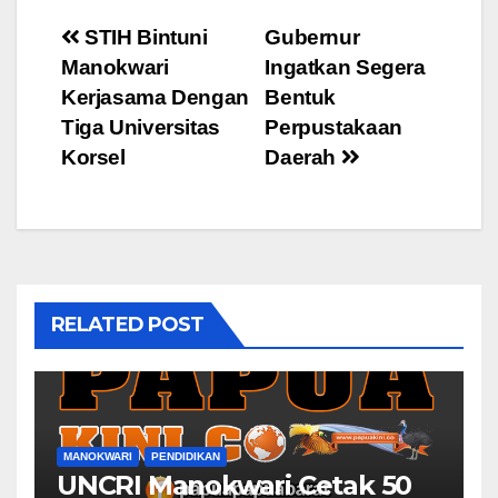
Post
STIH Bintuni
Gubernur
Manokwari
Ingatkan Segera
navigation
Kerjasama Dengan
Bentuk
Tiga Universitas
Perpustakaan
Korsel
Daerah
RELATED POST
MANOKWARI
PENDIDIKAN
UNCRI Manokwari Cetak 50