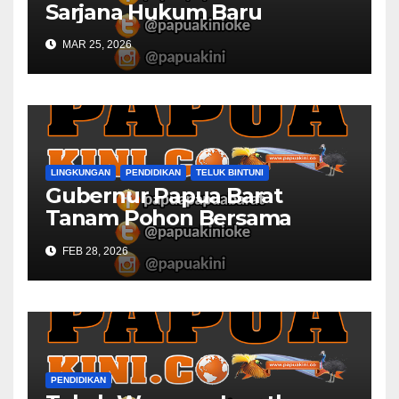
Sarjana Hukum Baru
MAR 25, 2026
LINGKUNGAN
PENDIDIKAN
TELUK BINTUNI
Gubernur Papua Barat
Tanam Pohon Bersama
Civitas Academica
FEB 28, 2026
Universitas Muhammadiyah
PENDIDIKAN