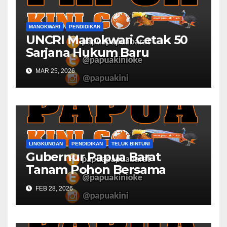
MANOKWARI
PENDIDIKAN
UNCRI Manokwari Cetak 50
Sarjana Hukum Baru
MAR 25, 2026
LINGKUNGAN
PENDIDIKAN
TELUK BINTUNI
Gubernur Papua Barat
Tanam Pohon Bersama
Civitas Academica
FEB 28, 2026
Universitas Muhammadiyah