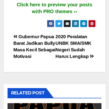
Click here to preview your posts
with PRO themes ››
Post
Gubernur Papua
2020 Peralatan
Barat Jadikan Bully
UNBK SMA/SMK
navigation
Masa Kecil Sebagai
Negeri Sudah
Motivasi
Harus Lengkap
RELATED POST