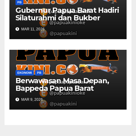
PB
Gubernur Papua Barat Hadiri
Silaturahmi dan Bukber
Bersama DPR RI dan
MAR 11, 2026
Mendagri di IPDN
EKONOMI
PB
Berwawasan Masa Depan,
Bappeda Papua Barat
Konsultasi Publik RKPD 2027
MAR 9, 2026