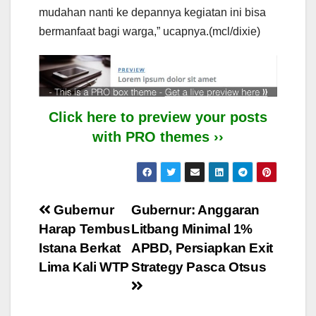
mudahan nanti ke depannya kegiatan ini bisa
bermanfaat bagi warga,” ucapnya.(mcl/dixie)
Click here to preview your posts
with PRO themes ››
Post
Gubernur
Gubernur: Anggaran
Harap Tembus
Litbang Minimal 1%
navigation
Istana Berkat
APBD, Persiapkan Exit
Lima Kali WTP
Strategy Pasca Otsus