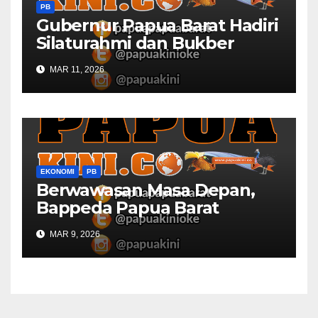
PB
Gubernur Papua Barat Hadiri
Silaturahmi dan Bukber
Bersama DPR RI dan
MAR 11, 2026
Mendagri di IPDN
EKONOMI
PB
Berwawasan Masa Depan,
Bappeda Papua Barat
Konsultasi Publik RKPD 2027
MAR 9, 2026