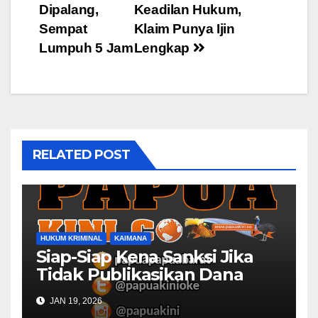
navigation
Dipalang,
Keadilan Hukum,
Sempat
Klaim Punya Ijin
Lumpuh 5 Jam
Lengkap
RELATED POST
HUKUM KRIMINAL
KAIMANA
Siap-Siap Kena Sanksi Jika
Tidak Publikasikan Dana
Desa
JAN 19, 2026