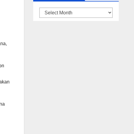
ARSIP
BERITA
na,
on
rakan
ana