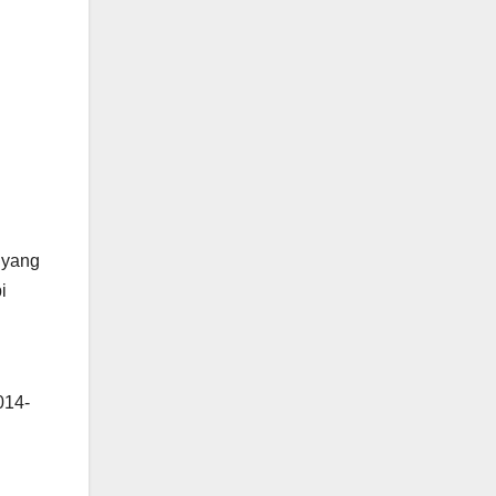
 yang
i
014-