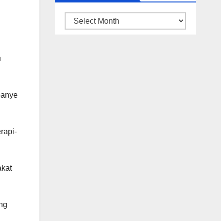
ARSIP
BERITA
u
panye
rapi-
akat
ang