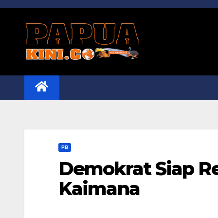
Skip
to
content
PB
Demokrat Siap R
Kaimana