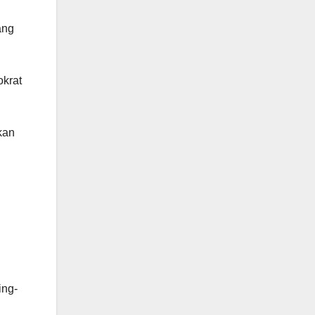
ang
krat
kan
ing-