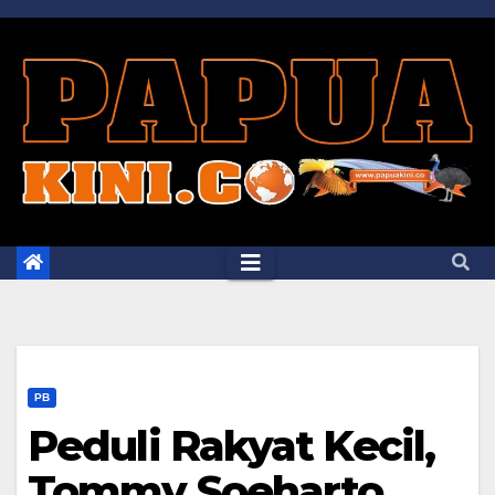
Skip
to
content
PB
Peduli Rakyat Kecil,
Tommy Soeharto