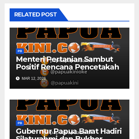
RELATED POST
PB
Menteri Pertanian Sambut
Positif Rencana Pencetakah
Sawah dan Ladang di Papua
MAR 12, 2026
Barat
PB
Gubernur Papua Barat Hadiri
Silaturahmi dan Bukber