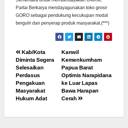
Partai Berkarya mendayagunakan toko grosir
GORO sebagai pendukung kecukupan modal
bergulir dan penyerap produk masyarakat.(***)
Post
Kab/Kota
Kanwil
Diminta Segera
Kemenkumham
navigation
Selesaikan
Papua Barat
Perdasus
Optimis Narapidana
Pengakuan
ke Luar Lapas
Masyarakat
Bawa Harapan
Hukum Adat
Cerah