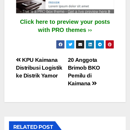
Click here to preview your posts
with PRO themes ››
Post
KPU Kaimana
20 Anggota
Distribusi Logistik
Brimob BKO
navigation
ke Distrik Yamor
Pemilu di
Kaimana
RELATED POST