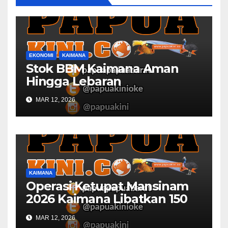
EKONOMI
KAIMANA
Stok BBM Kaimana Aman
Hingga Lebaran
MAR 12, 2026
KAIMANA
Operasi Ketupat Mansinam
2026 Kaimana Libatkan 150
Personil Gabungan
MAR 12, 2026