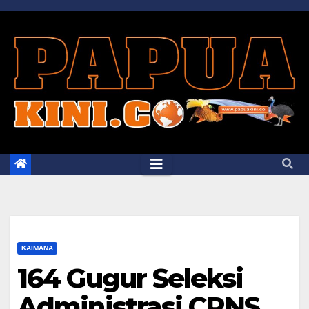
Skip
to
content
KAIMANA
164 Gugur Seleksi
Administrasi CPNS