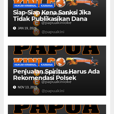
HUKUM KRIMINAL
KAIMANA
Siap-Siap Kena Sanksi Jika
Tidak Publikasikan Dana
Desa
JAN 19, 2026
HUKUM KRIMINAL
KAIMANA
Penjualan Spiritus Harus Ada
Rekomendasi Polsek
Kaimana
NOV 13, 2025