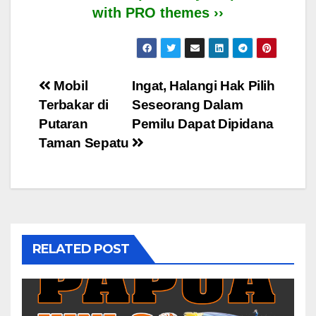
with PRO themes ››
Post
Mobil
Ingat, Halangi Hak Pilih
Terbakar di
Seseorang Dalam
navigation
Putaran
Pemilu Dapat Dipidana
Taman Sepatu
RELATED POST