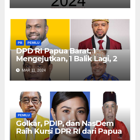
PB
PEMILU
DPD RI Papua Barat, 1
Mengejutkan, 1 Balik Lagi, 2
Bertahan
MAR 11, 2024
PEMILU
Golkar, PDIP, dan NasDem
Raih Kursi DPR RI dari Papua
Barat