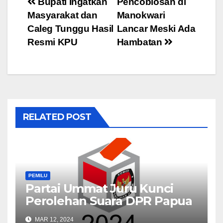
Post
Bupati Ingatkan
Pencoblosan di
Masyarakat dan
Manokwari
navigation
Caleg Tunggu Hasil
Lancar Meski Ada
Resmi KPU
Hambatan
RELATED POST
PEMILU
Partai Ummat Juru Kunci
Perolehan Suara DPR Papua
Barat
MAR 12, 2024